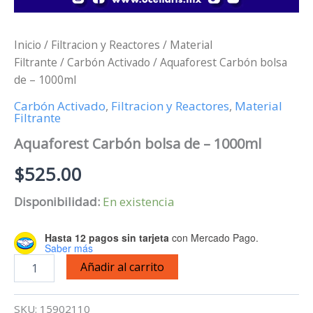
Inicio
/
Filtracion y Reactores
/
Material
Filtrante
/
Carbón Activado
/ Aquaforest Carbón bolsa
de – 1000ml
Carbón Activado
,
Filtracion y Reactores
,
Material
Filtrante
Aquaforest Carbón bolsa de – 1000ml
$
525.00
Disponibilidad:
En existencia
Hasta 12 pagos sin tarjeta
con Mercado Pago.
Saber más
Aquaforest
Añadir al carrito
Carbón
bolsa
de
SKU:
15902110