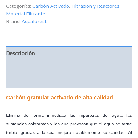
-
Categorías:
Carbón Activado
,
Filtracion y Reactores
,
1000ml
Material Filtrante
cantidad
Brand:
Aquaforest
Descripción
Información adicional
Valoraciones (0)
Carbón granular activado de alta calidad
.
Elimina de forma inmediata las impurezas del agua, las
sustancias colorantes y las que provocan que el agua se torne
turbia, gracias a lo cual mejora notablemente su claridad.
Al