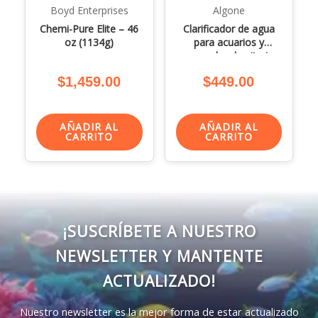
Boyd Enterprises
Algone
Chemi-Pure Elite – 46
Clarificador de agua
oz (1134g)
para acuarios y
removedor de nitratos
– 4,500 Lts.
$
1,459.00
$
449.00
AÑADIR AL
AÑADIR AL
CARRITO
CARRITO
¡SUSCRÍBETE A NUESTRO
NEWSLETTER Y MANTENTE
ACTUALIZADO!
Nuestro newsletter es la mejor forma de estar actualizado