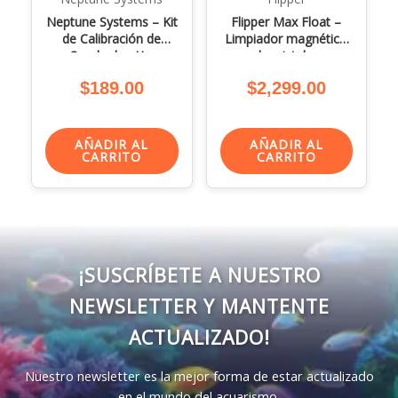
Neptune Systems – Kit
Flipper Max Float –
de Calibración de
Limpiador magnético
Sonda de pH y
de cristales
Salinidad
$
189.00
$
2,299.00
AÑADIR AL
AÑADIR AL
CARRITO
CARRITO
¡SUSCRÍBETE A NUESTRO
NEWSLETTER Y MANTENTE
ACTUALIZADO!
Nuestro newsletter es la mejor forma de estar actualizado
en el mundo del acuarismo.