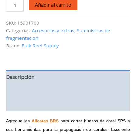
Alicatas
Añadir al carrito
BRS
Small
-
SKU:
15901700
5.5
Categorías:
Accesorios y extras
,
Suministros de
pulgadas
fragmentacion
cantidad
Brand:
Bulk Reef Supply
Descripción
Información adicional
Valoraciones (0)
Agregue las
Alicatas
BRS
para cortar huesos de coral SPS a
sus herramientas para la propagación de corales. Excelente