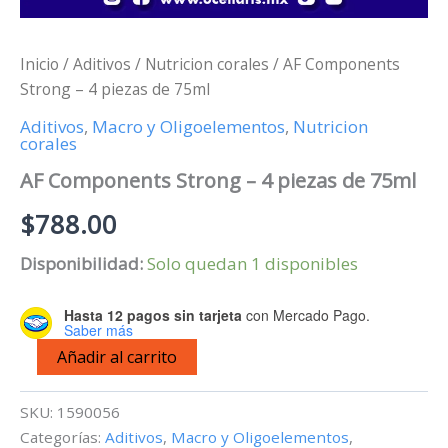
Inicio
/
Aditivos
/
Nutricion corales
/ AF Components
Strong – 4 piezas de 75ml
Aditivos
,
Macro y Oligoelementos
,
Nutricion
corales
AF Components Strong – 4 piezas de 75ml
$
788.00
Disponibilidad:
Solo quedan 1 disponibles
Hasta 12 pagos sin tarjeta
con Mercado Pago.
Saber más
AF
Añadir al carrito
Components
Strong
-
SKU:
1590056
4
Categorías:
Aditivos
,
Macro y Oligoelementos
,
piezas