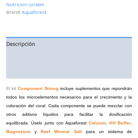
Nutricion corales
de
Brand:
Aquaforest
75ml
cantidad
Descripción
Información adicional
Valoraciones (0)
El kit
Component Strong
incluye suplementos que repondrán
todos los microelementos necesarios para el crecimiento y la
coloración del coral.
Cada componente se puede mezclar con
otros aditivos líquidos para facilitar la dosificación
equilibrada.
Úselo junto con Aquaforest
Calcium
,
KH Buffer
,
Magnesium
y
Reef Mineral Salt
para un sistema de