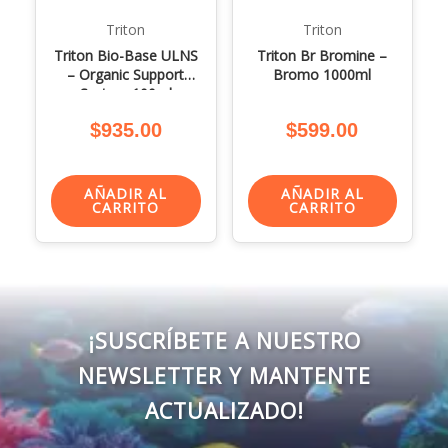
Triton
Triton
Triton Bio-Base ULNS
Triton Br Bromine –
– Organic Support
Bromo 1000ml
System 100ml
$
935.00
$
599.00
AÑADIR AL
AÑADIR AL
CARRITO
CARRITO
¡SUSCRÍBETE A NUESTRO
NEWSLETTER Y MANTENTE
ACTUALIZADO!