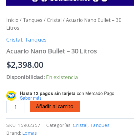
Inicio
/
Tanques
/
Cristal
/ Acuario Nano Bullet – 30
Litros
Cristal
,
Tanques
Acuario Nano Bullet – 30 Litros
$
2,398.00
Disponibilidad:
En existencia
Hasta 12 pagos sin tarjeta
con Mercado Pago.
Saber más
Acuario
Añadir al carrito
Nano
Bullet
-
SKU:
15902357
Categorías:
Cristal
,
Tanques
30
Brand:
Lomas
Litros