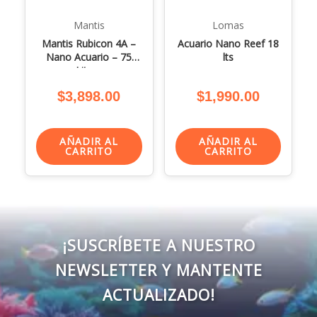
Mantis
Lomas
Mantis Rubicon 4A –
Acuario Nano Reef 18
Nano Acuario – 75
lts
Litros
$
3,898.00
$
1,990.00
AÑADIR AL
AÑADIR AL
CARRITO
CARRITO
¡SUSCRÍBETE A NUESTRO
NEWSLETTER Y MANTENTE
ACTUALIZADO!