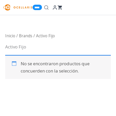
Ir
al
contenido
Inicio
/ Brands / Activo Fijo
Activo Fijo
No se encontraron productos que
concuerden con la selección.