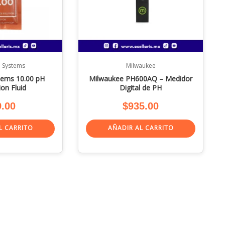
 Systems
Milwaukee
tems 10.00 pH
Milwaukee PH600AQ – Medidor
ion Fluid
Digital de PH
9.00
$
935.00
L CARRITO
AÑADIR AL CARRITO