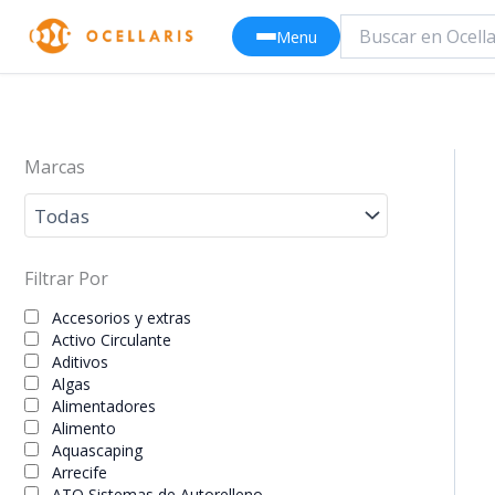
Ir
Menu
al
contenido
Marcas
Filtrar Por
Accesorios y extras
Activo Circulante
Aditivos
Algas
Alimentadores
Alimento
Aquascaping
Arrecife
ATO Sistemas de Autorelleno