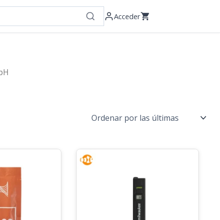
Acceder
pH