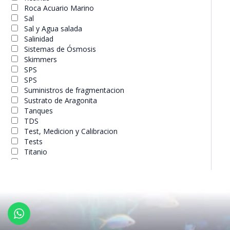
Roca Acuario Marino
Sal
Sal y Agua salada
Salinidad
Sistemas de Ósmosis
Skimmers
SPS
SPS
Suministros de fragmentacion
Sustrato de Aragonita
Tanques
TDS
Test, Medicion y Calibracion
Tests
Titanio
Tratamientos
Válvula Check
Ventiladores
Visores y Lentes
Zeolita