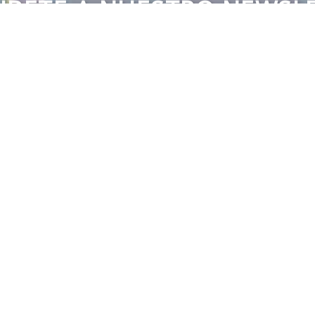
ÍBETE A NUESTRO NEWSL
MANTENTE ACTUALIZADO
tter es la mejor forma de estar actualizado en el mundo
SUSCRIBIRSE
ACERCA DE OCELLARIS
ATENCIÓN AL C
Tienda física
Preguntas frecuen