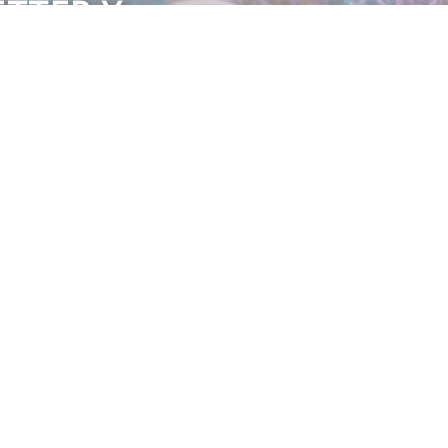
ETTER Y
!
 del acuarismo.
LIENTE
RECURSOS
tes
Videos educativos